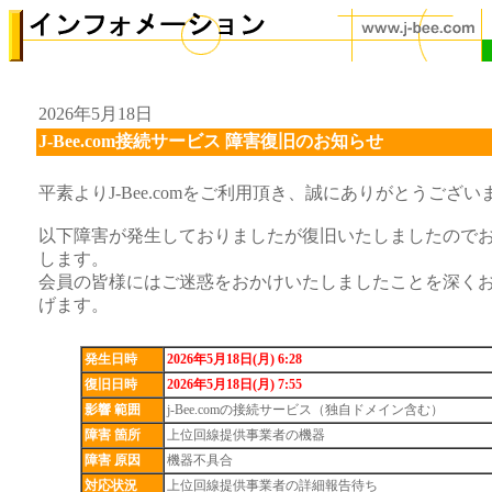
2026年5月18日
J-Bee.com接続サービス 障害復旧のお知らせ
平素よりJ-Bee.comをご利用頂き、誠にありがとうござい
以下障害が発生しておりましたが復旧いたしましたので
します。
会員の皆様にはご迷惑をおかけいたしましたことを深く
げます。
発生日時
2026年5月18日(月) 6:28
復旧日時
2026年5月18日(月) 7:55
影響 範囲
j-Bee.comの接続サービス（独自ドメイン含む）
障害 箇所
上位回線提供事業者の機器
障害 原因
機器不具合
対応状況
上位回線提供事業者の詳細報告待ち